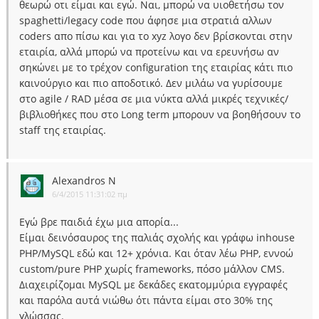
θεωρώ οτι είμαι και εγώ. Ναι, μπορώ να υιοθετήσω τον
spaghetti/legacy code που άφησε μια στρατιά αλλων
coders απο πίσω και για το xyz λογο δεν βρίσκονται στην
εταιρία, αλλά μπορώ να προτείνω και να ερευνήσω αν
σηκώνει με το τρέχον configuration της εταιρίας κάτι πιο
καινούργιο και πιο αποδοτικό. Δεν μιλάω να γυρίσουμε
στο agile / RAD μέσα σε μια νύκτα αλλά μικρές τεχνικές/
βιβλιοθήκες που στο Long term μπορουν να βοηθήσουν το
staff της εταιρίας.
Alexandros N
6/4/2015 11:31:02 πμ
Εγώ βρε παιδιά έχω μια απορία...
Είμαι δεινόσαυρος της παλιάς σχολής και γράφω inhouse
PHP/MySQL εδώ και 12+ χρόνια. Και όταν λέω PHP, εννοώ
custom/pure PHP χωρίς frameworks, πόσο μάλλον CMS.
Διαχειρίζομαι ΜySQL με δεκάδες εκατομμύρια εγγραφές
και παρόλα αυτά νιώθω ότι πάντα είμαι στο 30% της
γλώσσας.