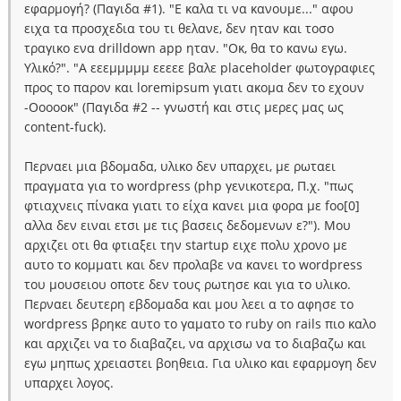
εφαρμογή? (Παγιδα #1). "Ε καλα τι να κανουμε..." αφου
ειχα τα προσχεδια του τι θελανε, δεν ηταν και τοσο
τραγικο ενα drilldown app ηταν. "Οκ, θα το κανω εγω.
Υλικό?". "Α εεεμμμμμ εεεεε βαλε placeholder φωτογραφιες
προς το παρον και loremipsum γιατι ακομα δεν το εχουν
-Οοοοοκ" (Παγιδα #2 -- γνωστή και στις μερες μας ως
content-fuck).
Περναει μια βδομαδα, υλικο δεν υπαρχει, με ρωταει
πραγματα για το wordpress (php γενικοτερα, Π.χ. "πως
φτιαχνεις πίνακα γιατι το είχα κανει μια φορα με foo[0]
αλλα δεν ειναι ετσι με τις βασεις δεδομενων ε?"). Μου
αρχιζει οτι θα φτιαξει την startup ειχε πολυ χρονο με
αυτο το κομματι και δεν προλαβε να κανει το wordpress
του μουσειου οποτε δεν τους ρωτησε και για το υλικο.
Περναει δευτερη εβδομαδα και μου λεει α το αφησε το
wordpress βρηκε αυτο το γαματο το ruby on rails πιο καλο
και αρχιζει να το διαβαζει, να αρχισω να το διαβαζω και
εγω μηπως χρειαστει βοηθεια. Για υλικο και εφαρμογη δεν
υπαρχει λογος.