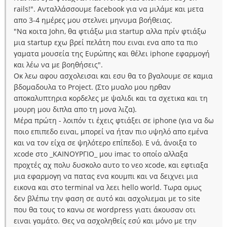
rails!". Ανταλλάσσουμε facebook για να μιλάμε και μετα
απο 3-4 ημέρες μου στελνει μηνυμα βοήθειας.
"Να κοιτα John, θα φτιάξω μια startup αλλα πρίν φτιάξω
μια startup εχω βρεί πελάτη που ειναι ενα απο τα πιο
γαματα μουσεία της Ευρώπης και θέλει iphone εφαρμογή
και λέω να με βοηθήσεις".
Οκ λεω αφου ασχολεισαι και εσυ θα το βγαλουμε σε καμια
βδομαδουλα το Project. (Στο μυαλο μου ηρθαν
αποκαλυπτηρια κορδελες με ψαλιδι και τα σχετικα και τη
μουρη μου διπλα απο τη μονα λιζα).
Μέρα πρώτη - λοιπόν τι έχεις φτιάξει σε iphone (για να δω
ποιο επιπεδο ειναι, μπορεί να ήταν πιο υψηλό απο εμένα
και να τον είχα σε ψηλότερο επίπεδο). Ε νά, άνοιξα το
xcode στο _ΚΑΙΝΟΥΡΓΙΟ_ μου imac το οποίο αλλαξα
προχτές αχ πολυ δυσκολο αυτο το νεο xcode, και εφτιαξα
μια εφαρμογη να πατας ενα κουμπι και να δειχνει μια
εικονα και στο terminal να λεει hello world. Τωρα ομως
δεν βλέπω την φαση σε αυτό και ασχολιεμαι με το site
που θα τους το κανω σε wordpress γιατι άκουσαν οτι
ειναι γαμάτο. Θες να ασχοληθείς εσύ και μόνο με την