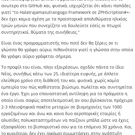
ανωτερο στο GitHub και, φυσικά, ισχυρίζεται ότι κάνει παπάδες
γιατί “το Halatrajamasutrangogo Framework σε ZPHScription#+-
δεν έχει καμια σχέση με τα προϊστορικά απολιθώματα ηλικίας
τριών μηνών που συνεχίζετε να δουλεύετε εσείς οι πτωχοί
συντηρητικοί, θύματα της συνήθειας.”
Είναι ένας προγραμματιστής που ποτέ δεν θα ξέρεις σε τι
γλώσσα θα γράφει αύριο, πιθανότατα γιατί η γλώσσα στην οποία
θα γράφει αύριο γράφεται σήμερα.
Το προφίλ του είναι, πλην εξαιρέσεων, σχεδόν πάντα το ίδιο:
Νέος, συνήθως κάτω των 25, ιδιαίτερα ευφυής, με άπλετο
ελεύθερο χρόνο στη διάθεσή του και, φυσικά, χωρίς καμία
εμπειρία του πώς καθίσταται βιώσιμο, πωλείται και συντηρείται
ένα έργο. Έχει μια επαναστατική αντίληψη για τα πράγματα η
οποία είναι σαφώς αποτελεσματική αν σου βρίσκονται πρόχειρα
2-3 πλειοψηφικά πακέτα μετοχών σε βιομηχανίες των 1000
εργαζομένων και άνω και κανα δυο αεροπορικές εταιρίες ή
αλυσίδες πολυκαταστημάτων να παίζουν μπάλα ώστε να έχεις
εξασφαλίσει το βιοποριστικό σου για τα επόμενα 30 χρόνια. Και,
το κυριότερο, δεν έχει (ακόμα) συμμετάσχει στην ανάπτυξη