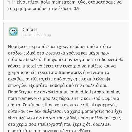
1.1" είναι πλέον πολύ mainstream. Όλοι σταματήσαμε να
το χρησιμοποιούμε στην έκδοση 0.9.
Dimtass
6/4/2015 2:56:39 μμ
Νομίζω οι περισσότεροι έχουν περάσει από αυτό το
στάδιο, ειδικά στα φοιτητικά χρόνια και μέχρι πριν
πιάσουν δουλειά. Και φυσικά ανάλογα με το τι δουλειά θα
κάνεις, μπορεί να έχεις την ευκαιρία να παίζεις και να
χρησιμοποιείς τελευταία frameworks ή να είσαι το
ακριβώς αντίθετο, είτε από ανάγκη είτε από έλλειψη
επιλογών. Εξαρτάται καθαρά από την δουλειά σου.
Παράδειγμα, αν ασχολείσαι με embedded programming,
ποια frameworks μου λες τώρα, ansi c και ξερό ψωμί για
πάντα. Σε κάποιες time και resource critical εφαρμογές,
ούτε καν c++ δεν σκέφτεσαι να χρησιμοποιήσεις που έχει
γίνει πλέον στάνταρ για τους ARM, πόσο μάλλον αν έχεις
στα χέρια σου επεξεργαστή που ξέρεις ότι δουλεύει
σωστά κάτω από συγκεκριμένες συνθήκες.