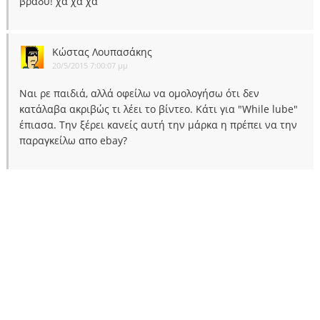
βράδυ! χα χα χα
Κώστας Λουπασάκης
20/5/2015 7:00:07 μμ
Ναι ρε παιδιά, αλλά οφείλω να ομολογήσω ότι δεν
κατάλαβα ακριβώς τι λέει το βίντεο. Κάτι για "While lube"
έπιασα. Την ξέρει κανείς αυτή την μάρκα η πρέπει να την
παραγκείλω απο ebay?