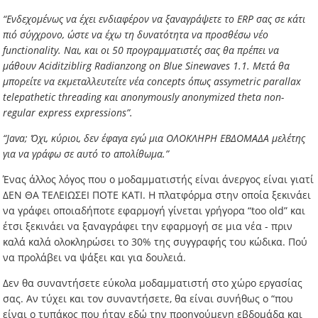
“Ενδεχομένως να έχει ενδιαφέρον να ξαναγράψετε το ERP σας σε κάτι
πιό σύγχρονο, ώστε να έχω τη δυνατότητα να προσθέσω νέο
functionality. Ναι, και οι 50 προγραμματιστές σας θα πρέπει να
μάθουν Aciditziblirg Radianzong on Blue Sinewaves 1.1. Μετά θα
μπορείτε να εκμεταλλευτείτε νέα concepts όπως assymetric parallax
telepathetic threading και anonymously anonymized theta non-
regular express expressions”.
“Java; Όχι, κύριοι, δεν έφαγα εγώ μια ΟΛΟΚΛΗΡΗ ΕΒΔΟΜΑΔΑ μελέτης
για να γράφω σε αυτό το απολίθωμα.”
Ένας άλλος λόγος που ο μοδαμματιστής είναι άνεργος είναι γιατί
ΔΕΝ ΘΑ ΤΕΛΕΙΩΣΕΙ ΠΟΤΕ ΚΑΤΙ. Η πλατφόρμα στην οποία ξεκινάει
να γράφει οποιαδήποτε εφαρμογή γίνεται γρήγορα “too old” και
έτσι ξεκινάει να ξαναγράφει την εφαρμογή σε μια νέα - πριν
καλά καλά ολοκληρώσει το 30% της συγγραφής του κώδικα. Πού
να προλάβει να ψάξει και για δουλειά.
Δεν θα συναντήσετε εύκολα μοδαμματιστή στο χώρο εργασίας
σας. Αν τύχει και τον συναντήσετε, θα είναι συνήθως ο “που
είναι ο τυπάκος που ήταν εδώ την προηγούμενη εβδομάδα και