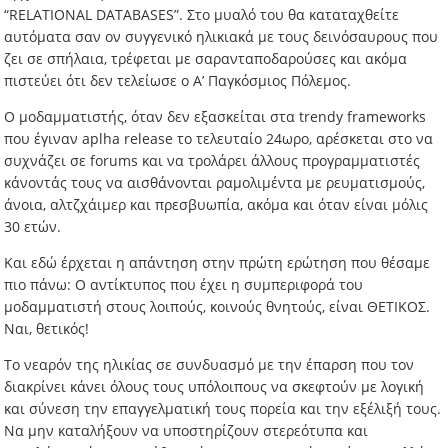
“RELATIONAL DATABASES”. Στο μυαλό του θα καταταχθείτε
αυτόματα σαν ον συγγενικό ηλικιακά με τους δεινόσαυρους που
ζει σε σπήλαια, τρέφεται με σαρανταποδαρούσες και ακόμα
πιστεύει ότι δεν τελείωσε ο Α’ Παγκόσμιος Πόλεμος.
Ο μοδαμματιστής, όταν δεν εξασκείται στα trendy frameworks
που έγιναν aplha release το τελευταίο 24ωρο, αρέσκεται στο να
συχνάζει σε forums και να τρολάρει άλλους προγραμματιστές
κάνοντάς τους να αισθάνονται ραμολιμέντα με ρευματισμούς,
άνοια, αλτζχάιμερ και πρεσβυωπία, ακόμα και όταν είναι μόλις
30 ετών.
Και εδώ έρχεται η απάντηση στην πρώτη ερώτηση που θέσαμε
πιο πάνω: Ο αντίκτυπος που έχει η συμπεριφορά του
μοδαμματιστή στους λοιπούς, κοινούς θνητούς, είναι ΘΕΤΙΚΟΣ.
Ναι, θετικός!
Το νεαρόν της ηλικίας σε συνδυασμό με την έπαρση που τον
διακρίνει κάνει όλους τους υπόλοιπους να σκεφτούν με λογική
και σύνεση την επαγγελματική τους πορεία και την εξέλιξή τους.
Να μην καταλήξουν να υποστηρίζουν στερεότυπα και