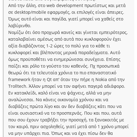
Από την άλλη, στο web development πρωτίστως και μετά
σε desktop/mobile εφαρμογές, οι επιλογές είναι άπειρες.
Όμως αυτό είναι και παγίδα, γιατί μπορεί να χαθείς στο
λαβύρινθο.
Νομίζω ότι όσο προχωρά κανείς και γίνεται εμπειρότερος,
καταλαβαίνει αμέσως από αυτά που κυκλοφορούν έχει
αξία διαβάζοντας 1-2 ώρες το πολύ για το κάθε τι
κυκλοφορεί και βλέποντας μερικά παραδείγματα. Αυτό
όμως προϋποθέτει να ενημερώνεσαι συνέχεια. Επίσης
παίζει και ρόλο το γούστο του καθενός. Πχ προσωπικά
θεωρώ ότι τα τελευταία χρόνια το πιο επαναστατικό
framework ήταν η Qt απ' όταν την πήρε η Nokia από την
Trolltech. Άλλον μπορεί να τον αφήνει παγερά αδιάφορο.
Εν κατακλείδι, καλό είναι να ψάχνεις, αλλά να μην
αναλώνεσαι. Να κάνεις οικονομία χρόνου και να
διαβάζεις πρώτα λίγο και αν δεν διαβάζεις κάτι που να
είναι ουσιαστικό να το προσπερνάς. Που και που, αυτά
που σου έχουν τραβήξει την προσοχή, τα ξανακοιτάς με
τον καιρό, πριν ασχοληθείς, γιατί μετά από 1 χρόνο μπορεί
να μην υπάρχει πια. Όπως και να έχει πίσω δεν θα