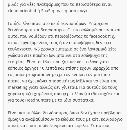
μιλάς για νέες πλατφόρμες που τα περισσότερα ειναι
cloud oriented ή SaaS η mas η μαστανγκ.
Γυρίζω λίγο πίσω στο περί δεινοσαύρων. Υπάρχουν
δεινόσαυροι και δεινόσαυροι. Οι πιο κολλημένοι ειναι και
αυτοί που νομίζουν οτι περιορίζοντας το facebook π.χ.
στους εργαζόμενους τους ή αν ο υποψήφιος δεν εχει
τουλαχιστον 4-5 χρόνια εμπειρία σε ένα λογισμικό (είτε
γλώσσα είτε πακέτο) δεν μπαίνει στα εσώψυχα της
εταιρίας. Είναι οι ίδιοι που ζητούν και το λόγο γιατι
κάποιος άργησε 10 λεπτά και επίσης έχουν ιεραρχία απο
το junior programmer μεχρι τον senior, τον pm (που
πρέπει να έχει κάνει απαραιτήτως MBA και να είναι του
marketing γιατι αλλιώς δεν γίνεται). Για αυτούς θα τους
χαρακτήριζα χαμένους απο χέρι πλέον (το ιδιο ισχύει και
για τους Headhunters με τα ιδια συστατικά).
Είναι και οι άλλοι δεινόσαυροι, όπου δεν έχουν πρόβλημα
όμως να αναβαθμίσουν το κώδικα τους με κάτι καινούργιο
αρκεί, να ειναι αποδεδειγμένο οτι ωφελει. Σε αυτούς