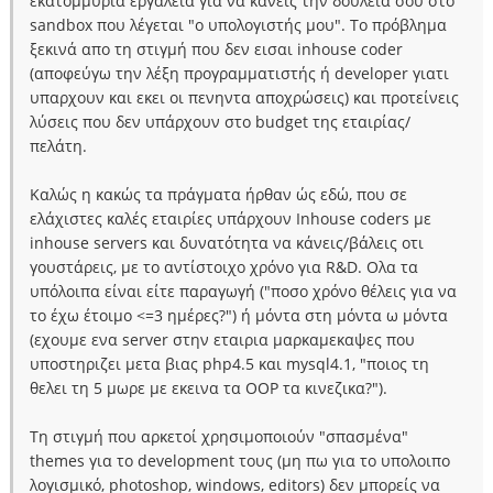
εκατομμύρια εργαλεία για να κάνεις την δουλειά σου στο
sandbox που λέγεται "ο υπολογιστής μου". Το πρόβλημα
ξεκινά απο τη στιγμή που δεν εισαι inhouse coder
(αποφεύγω την λέξη προγραμματιστής ή developer γιατι
υπαρχουν και εκει οι πενηντα αποχρώσεις) και προτείνεις
λύσεις που δεν υπάρχουν στο budget της εταιρίας/
πελάτη.
Καλώς η κακώς τα πράγματα ήρθαν ώς εδώ, που σε
ελάχιστες καλές εταιρίες υπάρχουν Inhouse coders με
inhouse servers και δυνατότητα να κάνεις/βάλεις οτι
γουστάρεις, με το αντίστοιχο χρόνο για R&D. Ολα τα
υπόλοιπα είναι είτε παραγωγή ("ποσο χρόνο θέλεις για να
το έχω έτοιμο <=3 ημέρες?") ή μόντα στη μόντα ω μόντα
(εχουμε ενα server στην εταιρια μαρκαμεκαψες που
υποστηριζει μετα βιας php4.5 και mysql4.1, "ποιος τη
θελει τη 5 μωρε με εκεινα τα OOP τα κινεζικα?").
Τη στιγμή που αρκετοί χρησιμοποιούν "σπασμένα"
themes για το development τους (μη πω για το υπολοιπο
λογισμικό, photoshop, windows, editors) δεν μπορείς να