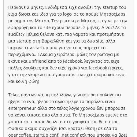
Περνανε 2 μηνες. Ενδιάμεσα ειχε ανοιξει την startup του
ειχα δωσει και ιδεα για το logo, ας το πουμε ΜητσοςLabs
με σημα τον Μητσο. Τον ρωταω ρε Μητσο, τι εγινε με την
εφαρμογη και το site εχουν περασει 2 μηνες. Α ναι? Δε τα
εμαθες? Τελικα θελανε κατι πιο γαματο και προτιμήσανε
μια startup στη Βαρκελώνη και για τα δυο site, αλλα
πηρανε την startup μου για να τους παρεχει το
περιεχόμενο...! Ακομα χειρότερα, μόλις τον ρωταγα με
εκανε και unfriend απο το Facebook, λεγοντας οτι ειχε
πολλες δουλειες και δεν ειχε χρονο για facebook (τριχες,
γιατι την γκομενα που γουσταρε τον εχει ακομα και ειναι
και κοινη φιλη)
Τελος παντων να μη πολυλογω, γενικοτερα πουλαγε οτι
ηξερε το ενα, ηξερε το αλλο, ηξερε το παραλλο, ειναι
enterpreneur αλλα στο τελος λογω χρονου δεν μπορουσε
να κανει τιποτα απο ολα αυτα. Το ΜητσοςLabs εμεινε στα
χαρτια και επιασε δουλεια στο γραφειο του θειου του.
Φυσικα ακομα συχναζει (σσ. κραταει θεση) σε ολα τα
opencoffee, startup conf, .net conf κτλ που μπορει να βρει