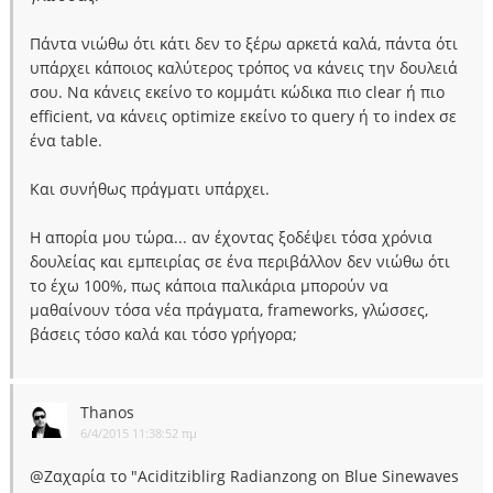
Πάντα νιώθω ότι κάτι δεν το ξέρω αρκετά καλά, πάντα ότι
υπάρχει κάποιος καλύτερος τρόπος να κάνεις την δουλειά
σου. Να κάνεις εκείνο το κομμάτι κώδικα πιο clear ή πιο
efficient, να κάνεις optimize εκείνο το query ή τo index σε
ένα table.
Και συνήθως πράγματι υπάρχει.
Η απορία μου τώρα... αν έχοντας ξοδέψει τόσα χρόνια
δουλείας και εμπειρίας σε ένα περιβάλλον δεν νιώθω ότι
το έχω 100%, πως κάποια παλικάρια μπορούν να
μαθαίνουν τόσα νέα πράγματα, frameworks, γλώσσες,
βάσεις τόσο καλά και τόσο γρήγορα;
Thanos
6/4/2015 11:38:52 πμ
@Ζαχαρία το "Aciditziblirg Radianzong on Blue Sinewaves