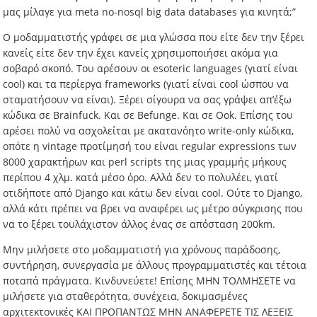
μας μίλαγε για meta no-nosql big data databases για κινητά;”
Ο μοδαμματιστής γράφει σε μια γλώσσα που είτε δεν την ξέρει
κανείς είτε δεν την έχει κανείς χρησιμοποιήσει ακόμα για
σοβαρό σκοπό. Του αρέσουν οι esoteric languages (γιατί είναι
cool) και τα περίεργα frameworks (γιατί είναι cool ώσπου να
σταματήσουν να είναι). Ξέρει σίγουρα να σας γράψει απ’έξω
κώδικα σε Brainfuck. Και σε Befunge. Και σε Ook. Επίσης του
αρέσει πολύ να ασχολείται με ακατανόητο write-only κώδικα,
οπότε η vintage προτίμησή του είναι regular expressions των
8000 χαρακτήρων και perl scripts της μιας γραμμής μήκους
περίπου 4 χλμ. κατά μέσο όρο. Αλλά δεν το πολυλέει, γιατί
οτιδήποτε από Django και κάτω δεν είναι cool. Ούτε το Django,
αλλά κάτι πρέπει να βρει να αναφέρει ως μέτρο σύγκρισης που
να το ξέρει τουλάχιστον άλλος ένας σε απόσταση 200km.
Μην μιλήσετε στο μοδαμματιστή για χρόνους παράδοσης,
συντήρηση, συνεργασία με άλλους προγραμματιστές και τέτοια
ποταπά πράγματα. Κινδυνεύετε! Επίσης ΜΗΝ ΤΟΛΜΗΣΕΤΕ να
μιλήσετε για σταθερότητα, συνέχεια, δοκιμασμένες
αρχιτεκτονικές ΚΑΙ ΠΡΟΠΑΝΤΩΣ ΜΗΝ ΑΝΑΦΕΡΕΤΕ ΤΙΣ ΛΕΞΕΙΣ