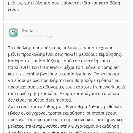
μείνεις, γιατί όλα πια σου φαίνονται ίδια και κατά βάση
είναι.
Dimtass
8/4/2015 10:33:32 μμ
Το πρόβλημα με εμάς τους παλιούς, είναι ότι έχουμε
μείνει προσκολλημένοι στις παλιές μεθόδους εκμάθησης.
Καθόμαστε και διαβάζουμε από την σύνταξη και τις
παραξενιές του framework, μέχρι το τι κάνει ο compiler
και τι assembly βγάζουν τα optimizations. Θα κάτσουμε
να λύσουμε όλα προβλήματα και θα βρούμε τρόπους να
προσπερνάμε τις αδυναμίες του εκάστοτε framework μετά
από πολύ τριβή και κόπο. Ακόμα και πράγματα τα οποία
δεν είναι πουθενά documented.
Αυτό είναι και το λάθος μας. Είναι θέμα λάθους μεθόδου.
Πλέον οι σύγχρονοι τρόποι εκμάθησης, οι οποίοι έχουν
προκύψει ύστερα από εντατική έρευνα και επιστημονικές
μελέτες, επικεντρώνονται στην ψυχο-ορμονο-εκμάθηση.
Δηλαδή στο πως να μαθαίνεις ερεθίζοντας συγκεκριμένα