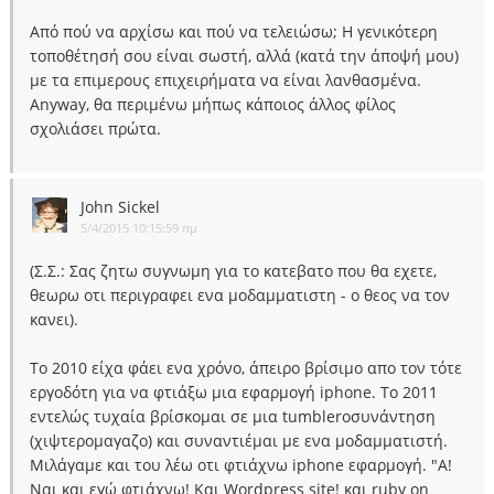
Από πού να αρχίσω και πού να τελειώσω; Η γενικότερη
τοποθέτησή σου είναι σωστή, αλλά (κατά την άποψή μου)
με τα επιμερους επιχειρήματα να είναι λανθασμένα.
Anyway, θα περιμένω μήπως κάποιος άλλος φίλος
σχολιάσει πρώτα.
John Sickel
5/4/2015 10:15:59 πμ
(Σ.Σ.: Σας ζητω συγνωμη για το κατεβατο που θα εχετε,
θεωρω οτι περιγραφει ενα μοδαμματιστη - ο θεος να τον
κανει).
Το 2010 είχα φάει ενα χρόνο, άπειρο βρίσιμο απο τον τότε
εργοδότη για να φτιάξω μια εφαρμογή iphone. Το 2011
εντελώς τυχαία βρίσκομαι σε μια tumblerοσυνάντηση
(χιψτερομαγαζο) και συναντιέμαι με ενα μοδαμματιστή.
Μιλάγαμε και του λέω οτι φτιάχνω iphone εφαρμογή. "Α!
Ναι και εγώ φτιάχνω! Και Wordpress site! και ruby on