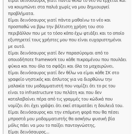
Είμαι δεινόσαυρος γιατί πάντα θέλω το νέο να έρχεται και
να κουμπώνει στα παλιά χωρίς να μου δημιουργεί
προβλήματα.
Είμαι δεινόσαυρος γιατί πάντα μαθαίνω το νέο και
προσπαθώ να βρω την βέλτιστη χρήση του στο
περιβάλλον που με το τόσο κόπο έχω φτιάξει και το οποίο
εξυπηρετεί τους χρήστες μου που είναι ευχαριστημένοι
με αυτό.
Είμαι δεινόσαυρος γιατί δεν παρασύρομαι από το
οποιοδήποτε framework του κάθε πικραμένου που πουλάει
φύκια και που όλα τα σφάζει και όλα τα μαχαιρώνει.
Είμαι δεινόσαυρος γιατί δεν θέλω να είμαι κάθε ΣΚ στο
γραφείο νηστικός και άπλυτος για να διορθώνω την
μαλακία του μοδαμματιστή που νομίζει ότι το pc του
είναι το infrastructure του πελάτη και που δεν
καταλαβαίνει πέρα από τις γραμμές του κώδικά που
νομίζει ότι έχει γράψει ότι εκεί σταματάει η δουλειά του.
Είμαι δεινόσαυρος και την επόμενη φορά που θα πέσει
μπροστά μου μοδαμματιστής θα ασκήσω φυσική βία
μόλις πάει να μου το παίξει παντογνώστης.
Είμαι δεινόσαυρος...