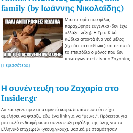
family (by Ιωάννης Νικολαϊδης)
Μια ιστορία που φίλος
παραχώρησε ευγενικά (δεν έχω
αλλάξει λέξη). Η Τρια Κιλά
Κώδικα αποκτά ένα νεό μέλος
(όχι ότι το επεδίωκε) και σε αυτό
το επεισόδιο ο μόνος που δεν
πρωταγωνιστεί είναι ο Ζαχαρίας.
[Περισσότερα]
Η συνέντευξη του Ζαχαρία στο
Insider.gr
Αν και έγινε πριν από αρκετό καιρό, διαπίστωσα ότι είχα
αμελήσει να φτιάξω εδώ ένα link για να "μείνει". Πρόκειται για
μια πολύ ενδιαφέρουσα συνέντευξη εφ'όλης της ύλης για το
Ελληνικό επιχειρείν (γκουχ,γκουχ). Βασικά με σταμάτησαν