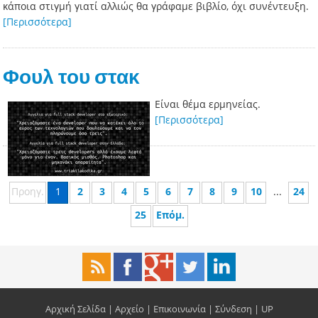
κάποια στιγμή γιατί αλλιώς θα γράφαμε βιβλίο, όχι συνέντευξη.
[Περισσότερα]
Φουλ του στακ
Είναι θέμα ερμηνείας.
[Περισσότερα]
Προηγ.
1
2
3
4
5
6
7
8
9
10
...
24
25
Επόμ.
Αρχική Σελίδα
|
Αρχείο
|
Επικοινωνία
|
Σύνδεση
|
UP