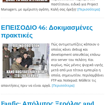
παστίτσιου, ειδικά για Project
Managers, με αμέριστη αγάπη. Καλή σας όρεξη!
[Περισσότερα]
ΕΠΕΙΣΟΔΙΟ 46: Δοκιμασμένες
πρακτικές
Πώς αντιμετωπίζεις κάποιον ο
οποίος κάνει debug και
development απευθείας επάνω
στο server του πελάτη; Και
κυρίως, πώς μένεις ψυχικά υγιής
μετά από μια τέτοια εμπειρία η
οποία, σημειωτέον, περιλαμβάνει
FTP και Notepad; Μάθετε τις
απαντήσεις πριν να είναι αργά.
[Περισσότερα]
Fanfic: Απόλυτος Ξερόλας and