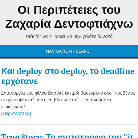
Οι Περιπέτειες του
Ζαχαρία Δεντοφτιάχνω
safe for work, αρκεί να μην γελάτε δυνατά
NAVIGATION - SEARCH
Και deploy στο deploy, το deadline
ερχότανε
Δημιουργία του φίλου Βασίλη, εκτιμώ βασισμένο στο "Κουβέντα
στην κουβέντα". Άντε να βλέπω το κέφι να ανεβαίνει,
ωωωωωπα!
[Περισσότερα]
True Story: Το αντίστροφο του "it