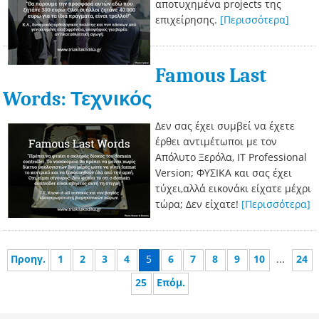
αποτυχημένα projects της
επιχείρησης.
[Περισσότερα]
Famous Last
Words: Τεχνικός
Δεν σας έχει συμβεί να έχετε
έρθει αντιμέτωποι με τον
Απόλυτο Ξερόλα, IT Professional
Version; ΦΥΣΙΚΑ και σας έχει
τύχει,αλλά εικονάκι είχατε μέχρι
τώρα; Δεν είχατε!
[Περισσότερα]
Προηγ.
1
2
3
4
5
6
7
8
9
10
...
24
25
Επόμ.