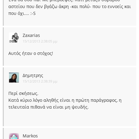
αστείου που δεν βγάζω άκρη -και πολύ- που το εννοείς και
που όχι.... :-S
Zaxarias
15/12/2013 2:38:05 μμ
Αυτός ήταν ο στόχος!
Δημητρης
15/12/2013 2:38:39 μμ
Περί σκήσεως.
Κατά κύριο λόγο αληθής είναι η πρώτη παράγραφος, η
τελευταία πιθανά να είναι μη ψευδής.
Markos