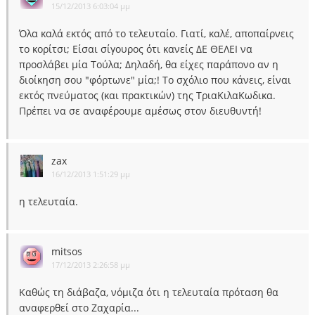
15/12/2013 6:03:04 μμ
Όλα καλά εκτός από το τελευταίο. Γιατί, καλέ, αποπαίρνεις
το κορίτσι; Είσαι σίγουρος ότι κανείς ΔΕ ΘΕΛΕΙ να
προσλάβει μία Τούλα; Δηλαδή, θα είχες παράπονο αν η
διοίκηση σου "φόρτωνε" μία;! Το σχόλιο που κάνεις, είναι
εκτός πνεύματος (και πρακτικών) της ΤριαΚιλαΚωδικα.
Πρέπει να σε αναφέρουμε αμέσως στον διευθυντή!
zax
16/12/2013 1:51:29 μμ
η τελευταία.
mitsos
17/12/2013 2:26:58 μμ
Καθώς τη διάβαζα, νόμιζα ότι η τελευταία πρόταση θα
αναφερθεί στο Ζαχαρία...