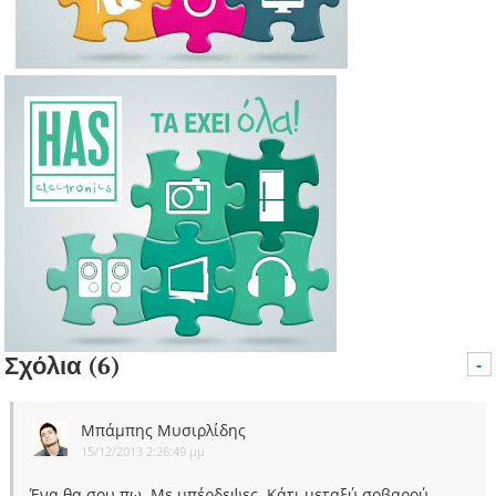
Σχόλια (6)
-
Μπάμπης Μυσιρλίδης
15/12/2013 2:26:49 μμ
Ένα θα σου πω. Με μπέρδεψες. Κάτι μεταξύ σοβαρού