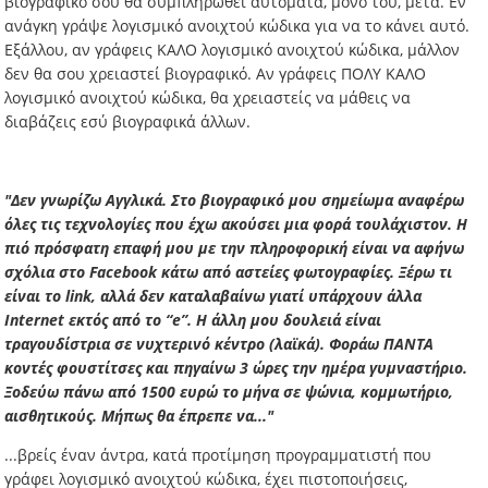
βιογραφικό σου θα συμπληρωθεί αυτόματα, μόνο του, μετά. Εν
ανάγκη γράψε λογισμικό ανοιχτού κώδικα για να το κάνει αυτό.
Εξάλλου, αν γράφεις ΚΑΛΟ λογισμικό ανοιχτού κώδικα, μάλλον
δεν θα σου χρειαστεί βιογραφικό. Αν γράφεις ΠΟΛΥ ΚΑΛΟ
λογισμικό ανοιχτού κώδικα, θα χρειαστείς να μάθεις να
διαβάζεις εσύ βιογραφικά άλλων.
"Δεν γνωρίζω Αγγλικά. Στο βιογραφικό μου σημείωμα αναφέρω
όλες τις τεχνολογίες που έχω ακούσει μια φορά τουλάχιστον. Η
πιό πρόσφατη επαφή μου με την πληροφορική είναι να αφήνω
σχόλια στο Facebook κάτω από αστείες φωτογραφίες. Ξέρω τι
είναι το link, αλλά δεν καταλαβαίνω γιατί υπάρχουν άλλα
Internet εκτός από το “e”. Η άλλη μου δουλειά είναι
τραγουδίστρια σε νυχτερινό κέντρο (λαϊκά). Φοράω ΠΑΝΤΑ
κοντές φουστίτσες και πηγαίνω 3 ώρες την ημέρα γυμναστήριο.
Ξοδεύω πάνω από 1500 ευρώ το μήνα σε ψώνια, κομμωτήριο,
αισθητικούς. Μήπως θα έπρεπε να..."
...βρείς έναν άντρα, κατά προτίμηση προγραμματιστή που
γράφει λογισμικό ανοιχτού κώδικα, έχει πιστοποιήσεις,