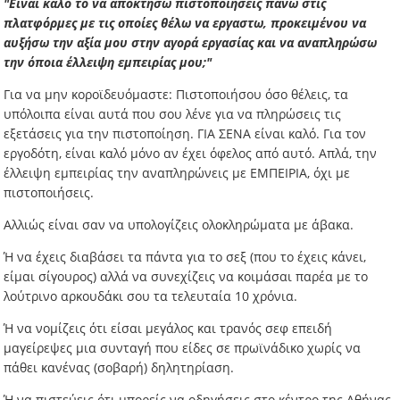
"Είναι καλό το να αποκτήσω πιστοποιήσεις πάνω στις
πλατφόρμες με τις οποίες θέλω να εργαστω, προκειμένου να
αυξήσω την αξία μου στην αγορά εργασίας και να αναπληρώσω
την όποια έλλειψη εμπειρίας μου;"
Για να μην κοροϊδευόμαστε: Πιστοποιήσου όσο θέλεις, τα
υπόλοιπα είναι αυτά που σου λένε για να πληρώσεις τις
εξετάσεις για την πιστοποίηση. ΓΙΑ ΣΕΝΑ είναι καλό. Για τον
εργοδότη, είναι καλό μόνο αν έχει όφελος από αυτό. Απλά, την
έλλειψη εμπειρίας την αναπληρώνεις με ΕΜΠΕΙΡΙΑ, όχι με
πιστοποιήσεις.
Αλλιώς είναι σαν να υπολογίζεις ολοκληρώματα με άβακα.
Ή να έχεις διαβάσει τα πάντα για το σεξ (που το έχεις κάνει,
είμαι σίγουρος) αλλά να συνεχίζεις να κοιμάσαι παρέα με το
λούτρινο αρκουδάκι σου τα τελευταία 10 χρόνια.
Ή να νομίζεις ότι είσαι μεγάλος και τρανός σεφ επειδή
μαγείρεψες μια συνταγή που είδες σε πρωϊνάδικο χωρίς να
πάθει κανένας (σοβαρή) δηλητηρίαση.
Ή να πιστεύεις ότι μπορείς να οδηγήσεις στο κέντρο της Αθήνας