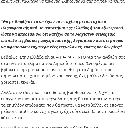
είχαμε κάτι καλύτερο να κάνουμε. Ελπίζουμε να σας φανούν χρήσιμες.
"Θα με βοηθήσει το να έχω ένα πτυχίο ή μεταπτυχιακό
Πληροφορικής από Πανεπιστήμιο της Ελλάδας ή του εξωτερικού,
ώστε να αποδεικνύω ότι κατέχω σε τουλάχιστον θεωρητικό
επίπεδο τις βασικές αρχές ανάπτυξης λογισμικού και οτι μπορώ
να αφομοιώσω ταχύτερα νέες τεχνολογίες, τάσεις και θεωρίες;"
Βεβαίως! Στην Ελλάδα είναι Α-ΠΑ-ΡΑΙ-ΤΗ-ΤΟ για την ανέλιξή σας
στα ανώτατα κλιμάκια του Δημοσίου τομέα (δεδομένου ότι
βρίσκεστε ήδη σε κάποια ανώτερη θέση στο Δημόσιο, που
σημαίνει ότι είχατε τα μέσα και...γκουχ, όχι, μάλλον δεν θα σας
χρειαστεί τελικά).
ΑΛΛΑ, στον ιδιωτικό τομέα θα σας βοηθήσει να εξελιχθείτε
επαγγελματικά μια και ο εργοδότης σας θα εκτιμήσει ιδιαίτερα
τα επιπλέον επιδόματα που θα πρέπει να καταβάλλει σε εποχές
μείωσης μισθών και, εχμ, γκουχ, όχι, ούτε εκεί θα σας προσφέρει
κάτι τελικά.
Βέεεεεβαια, αν για μια συγκεκριμένη θέση ζητείται