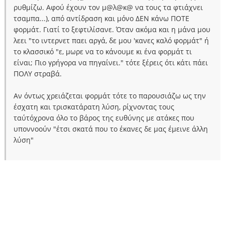
ρυθμίζω. Αφού έχουν τον μ@λ@κ@ να τους τα φτιάχνει
τσαμπα...), από αντίδραση και μόνο ΔΕΝ κάνω ΠΟΤΕ
φορμάτ. Γιατί το ξεφτιλίσανε. Όταν ακόμα και η μάνα μου
λεει "το ιντερνετ παει αργά, δε μου 'κανες καλό φορμάτ" ή
το κλασσικό "ε, μωρε να το κάνουμε κι ένα φορμάτ τι
είναι; Πιο γρήγορα να πηγαίνει." τότε ξέρεις ότι κάτι πάει
ΠΟΛΥ στραβά.
Αν όντως χρειάζεται φορμάτ τότε το παρουσιάζω ως την
έσχατη και τρισκατάρατη λύση, ρίχνοντας τους
ταύτόχρονα όλο το βάρος της ευθύνης με ατάκες που
υποννοούν "έτσι σκατά που το έκανες δε μας έμεινε άλλη
λύση"