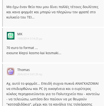
Μα έχω έναν θείο που μου δίνει πολλές τέτοιες δουλίτσες
και κανα φορμάτ και μπορώ να πληρώνω τον φραπέ στο
κυλικείο του ΤΕΙ...
MK
19/6/2014 3:14:25 μμ
70 euro to format ...
exoune klepsi kosmo kai kosmaki...
Thomas
20/6/2014 3:01:35 πμ
Αχ, αυτό το φορμάτ... Επειδή συχνα-πυκνά ΑΝΑΓΚΑΖΟΜΑΙ
να επιδιορθώνω και PC (η οικογένεια και ο ευρύτερος
κύκλος περηφανεύονται για το Πολυτεχνείο που - κοντεύω
- να τελειώσω, ωστόσο δεν παύουν να με θεωρούν
"κατσαβιδάκια", μέχρι και τα κανάλια της τηλεόρασης