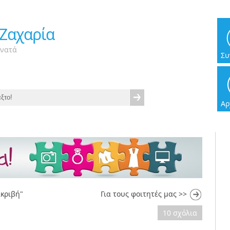
 Ζαχαρία
υνατά
Συ
Αρ
ακριβή"
|
Για τους φοιτητές μας >>
10 σχόλια