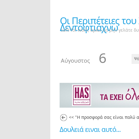
Οι Περιπέτειες του
Δεντοφτιάχνω
safe for work, αρκεί να μην γελάτε δ
6
Αύγουστος
<< "Η προσφορά σας είναι πολύ 
Δουλειά ειναι αυτό...