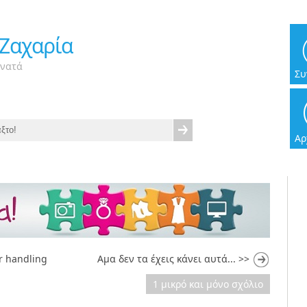
 Ζαχαρία
υνατά
Συ
Αρ
r handling
|
Αμα δεν τα έχεις κάνει αυτά... >>
1 μικρό και μόνο σχόλιο