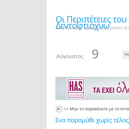
Οι Περιπέτειες του
Δεντοφτιάχνω
safe for work, αρκεί να μην γελάτε δ
9
Αύγουστος
<< Μην το παρακάνετε με το erro
Ενα παραμύθι χωρίς τέλος