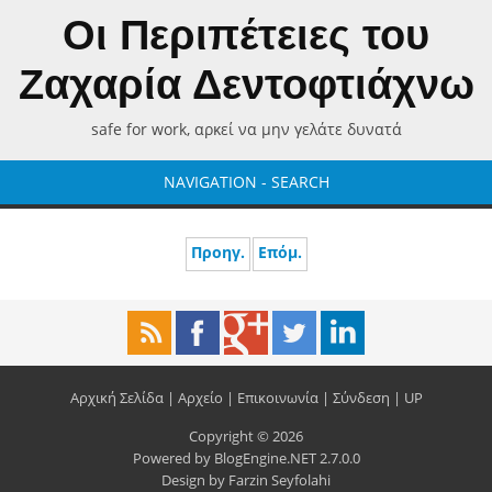
Οι Περιπέτειες του
Ζαχαρία Δεντοφτιάχνω
safe for work, αρκεί να μην γελάτε δυνατά
NAVIGATION - SEARCH
Προηγ.
Επόμ.
Αρχική Σελίδα
|
Αρχείο
|
Επικοινωνία
|
Σύνδεση
|
UP
Copyright © 2026
Powered by
BlogEngine.NET
2.7.0.0
Design by
Farzin Seyfolahi